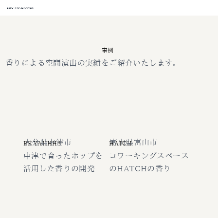
SOU FRAGRANCE
事例
香りによる空間演出の実績をご紹介いたします。
大分県中津市
富山県富山市
BE YAHHH!!!
HATCH
中津で育ったホップを
コワーキングスペース
活用した香りの開発
のHATCHの香り