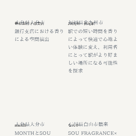
大分県大分市
福岡県北九州市
豊和銀行下郡支店
JR九州 折尾駅
銀行支店における香り
駅での短い時間を香り
による空間演出
によって快適で心地よ
い体験に変え、利用者
にとって駅がより好ま
しい場所になる可能性
を探求
大分県大分市
石川県白山市鶴来
month
なんか
MONTHとSOU
SOU FRAGRANCE×