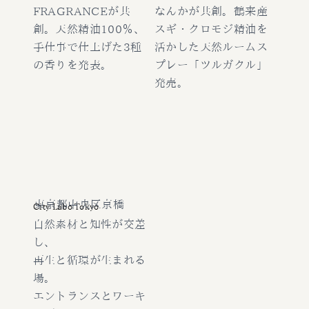
FRAGRANCEが共
なんかが共創。鶴来産
創。天然精油100％、
スギ・クロモジ精油を
手仕事で仕上げた3種
活かした天然ルームス
の香りを発表。
プレー「ツルガクル」
発売。
東京都中央区京橋
City Labo Tokyo
自然素材と知性が交差
し、
再生と循環が生まれる
場。
エントランスとワーキ